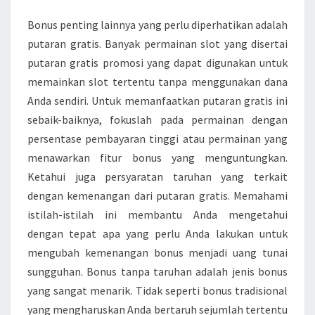
Bonus penting lainnya yang perlu diperhatikan adalah
putaran gratis. Banyak permainan slot yang disertai
putaran gratis promosi yang dapat digunakan untuk
memainkan slot tertentu tanpa menggunakan dana
Anda sendiri. Untuk memanfaatkan putaran gratis ini
sebaik-baiknya, fokuslah pada permainan dengan
persentase pembayaran tinggi atau permainan yang
menawarkan fitur bonus yang menguntungkan.
Ketahui juga persyaratan taruhan yang terkait
dengan kemenangan dari putaran gratis. Memahami
istilah-istilah ini membantu Anda mengetahui
dengan tepat apa yang perlu Anda lakukan untuk
mengubah kemenangan bonus menjadi uang tunai
sungguhan. Bonus tanpa taruhan adalah jenis bonus
yang sangat menarik. Tidak seperti bonus tradisional
yang mengharuskan Anda bertaruh sejumlah tertentu