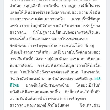
จำกัดการสูญเสียที่อาจเกิดขึ้น ปรากฏการณ์นี้เป็นการ
แสดงให้เห็นอย่างชัดเจนถึงผลกระทบของความเชื่อมั่น
ของสาธารณชนต่อแนวการพนัน ความเร็วที่ข้อมูล
แพร่กระจายในยุคดิจิทัลขยายอิทธิพลของการรับรู้ของ
สาธารณะ นำไปสู่การเปลี่ยนแปลงอย่างรวดเร็วและ
บางครั้งก็เปลี่ยนแปลงอย่างมากในราคาต่อรอง
อิทธิพลของการรับรู้ของสาธารณชนไม่ได้จำกัดอยู่
เพียงปริมาณการเดิมพัน แต่ยังขยายไปถึงลักษณะของ
การเดิมพันที่กำลังวางอยู่ด้วย ตัวอย่างเช่น หากทีมยอด
นิยมกำลังเล่น การเดิมพันส่วนใหญ่อาจวางให้ทีมนั้น
ชนะ โดยไม่คำนึงถึงราคาต่อรองที่เสนอ ในทางกลับ
กัน เจ้ามือรับแทงม้าอาจปรับอัตราต่อรองเพื่อดึงดูด
bk8
ดีไหม
มากขึ้นในทีมฝ่ายตรงข้าม โดยมุ่งเป้าไปที่
หนังสือที่มีความสมดุลมากขึ้น สิ่งนี้สะท้อนให้เห็นถึง
ความสัมพันธ์ทางชีวภาพระหว่างการรับรู้ของ
สาธารณะและกลยุทธ์เจ้ามือรับแทง ซึ่งแต่ละฝ่าย