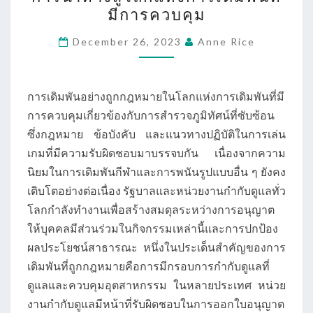
พัน
มีการควบคุม
อย่าง
ถูก
December 26, 2023
Anne Rice
กฎหมาย
–
การนำ
การเดิมพันอย่างถูกกฎหมายในโลกแห่งการเดิมพันที่มี
ทาง
การควบคุมเกี่ยวข้องกับการสำรวจภูมิทัศน์ที่ซับซ้อน
สู่
ซึ่งกฎหมาย ข้อบังคับ และแนวทางปฏิบัติในการเล่น
โลก
เกมที่มีความรับผิดชอบมาบรรจบกัน เนื่องจากความ
แห่ง
นิยมในการเดิมพันกีฬาและการพนันรูปแบบอื่น ๆ ยังคง
การ
เติบโตอย่างต่อเนื่อง รัฐบาลและหน่วยงานกำกับดูแลทั่ว
เดิม
โลกกำลังทำงานเพื่อสร้างสมดุลระหว่างการอนุญาต
พัน
ให้บุคคลมีส่วนร่วมในกิจกรรมเหล่านี้และการปกป้อง
ที่
ผลประโยชน์สาธารณะ หนึ่งในประเด็นสำคัญของการ
มี
เดิมพันที่ถูกกฎหมายคือการมีกรอบการกำกับดูแลที่
การ
ดูแลและควบคุมอุตสาหกรรม ในหลายประเทศ หน่วย
ควบคุม
งานกำกับดูแลมีหน้าที่รับผิดชอบในการออกใบอนุญาต