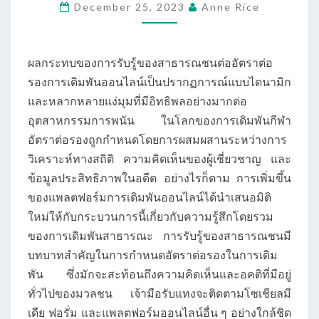
การ
December 25, 2023
Anne Rice
รับ
รู้
ของ
ผลกระทบของการรับรู้ของสาธารณชนต่ออัตราต่อ
สาธารณะ
รองการเดิมพันออนไลน์เป็นปรากฏการณ์แบบไดนามิก
ต่อ
และหลากหลายแง่มุมที่มีอิทธิพลอย่างมากต่อ
อัตรา
อุตสาหกรรมการพนัน ในโลกของการเดิมพันกีฬา
ต่อ
อัตราต่อรองถูกกำหนดโดยการผสมผสานระหว่างการ
รอง
วิเคราะห์ทางสถิติ ความคิดเห็นของผู้เชี่ยวชาญ และ
การ
ข้อมูลประสิทธิภาพในอดีต อย่างไรก็ตาม การเพิ่มขึ้น
เดิม
ของแพลตฟอร์มการเดิมพันออนไลน์ได้นำเสนอมิติ
พัน
ใหม่ให้กับกระบวนการนี้เกี่ยวกับความรู้สึกโดยรวม
ออนไลน์
ของการเดิมพันสาธารณะ การรับรู้ของสาธารณชนมี
บทบาทสำคัญในการกำหนดอัตราต่อรองในการเดิม
พัน ซึ่งมักจะสะท้อนถึงความคิดเห็นและอคติที่มีอยู่
ทั่วไปของมวลชน เจ้ามือรับแทงจะติดตามโซเชียลมี
เดีย ฟอรั่ม และแพลตฟอร์มออนไลน์อื่น ๆ อย่างใกล้ชิด