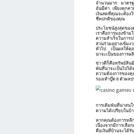
จำนวนมาก
มาตรฐา
อันมีค่า
เพียงคุกคา
เงินสดที่คุณจะต้อ
ชีพปกติของคุณ
ประโยชน์สูงสุดของค
เราคือการมองข้ามใค
ความสำเร็จในการปร
ส่วนร่วมอย่างเข้มง
ทั่วไป
เป็นผลให้ค
น่าจะเป็นของการผล
ข่าวดีก็คือทรัพย์ส
พันที่น่าจะเป็นไปได
ความต้องการของคุณแน่
รองเท้าบู๊ต
ตัวผลปร
8
การเดิมพันที่น่าสนใจ
ความได้เปรียบในบ้
หากคุณต้องการหลีกเล
เนื่องจากมีการเลือก
คือเงินที่บ้านจะไ