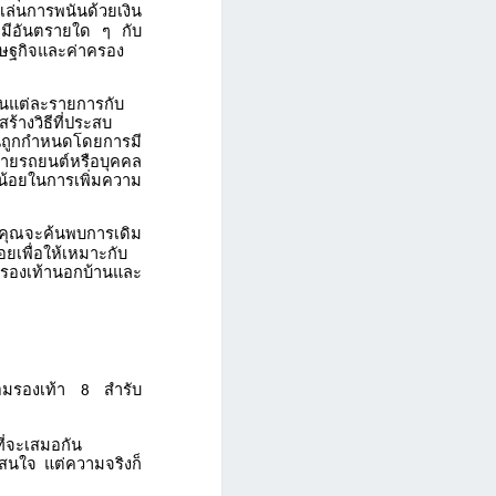
เล่นการพนันด้วยเงิน
่มีอันตรายใด
ๆ
กับ
รษฐกิจและค่าครอง
นันแต่ละรายการกับ
้างวิธีที่ประสบ
ันถูกกำหนดโดยการมี
ายรถยนต์หรือบุคคล
น้อยในการเพิ่มความ
คุณจะค้นพบการเดิม
อยเพื่อให้เหมาะกับ
ีรองเท้านอกบ้านและ
อมรองเท้า
สำรับ
8
ที่จะเสมอกัน
าสนใจ
แต่ความจริงก็