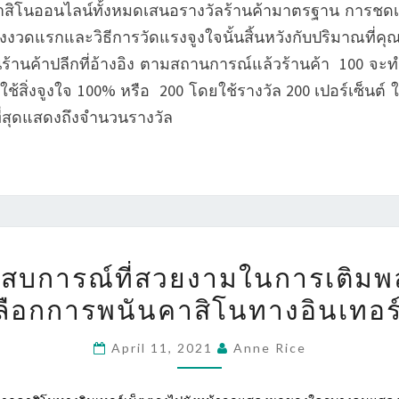
ี่คาสิโนออนไลน์ทั้งหมดเสนอรางวัลร้านค้ามาตรฐาน การช
งงวดแรกและวิธีการวัดแรงจูงใจนั้นสิ้นหวังกับปริมาณที่ค
านค้าปลีกที่อ้างอิง ตามสถานการณ์แล้วร้านค้า 100 จะทำ
ยใช้สิ่งจูงใจ 100% หรือ 200 โดยใช้รางวัล 200 เปอร์เซ็นต์
ที่สุดแสดงถึงจำนวนรางวัล
เพื่อ
ะสบการณ์ที่สวยงามในการเติมพล
ประสบการณ์
เลือกการพนันคาสิโนทางอินเทอร์
ที่
สวยงาม
April 11, 2021
Anne Rice
ใน
การ