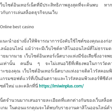
ใน
เว็บไซต์อินเทอร์เน็ตที่มีประสิทธิภาพสูงสุดที่จะค้นพบ ห
การ
วกับการเล่นสล็อตธุรกิจบนเว็บ
พนัน
แนะนำอย่างยิ่งให้พิจารณาการบังคับใช้ไซต์ของคุณเองก่อ
น์ออนไลน์ แม้ว่าจะมีเว็บไซต์คาสิโนออนไลน์ที่ไม่ธรรมด
รายมากมาย เว็บไซต์อินเทอร์เน็ตบางแห่งมีข้อเสียซึ่งอาจพย
ณเท่านั้น คนอื่น ๆ จะไม่เสนอวิธีที่เพียงพอในการวัด
พาะของคุณ เว็บไซต์อินเทอร์เน็ตบางแห่งอาจติดไวรัสคอมพิ
กรมซอฟต์แวร์ที่เป็นอันตรายและไวรัสคอมพิวเตอร์พีซีดังน
ซต์ใหม่ และคลิกที่นี่
https://imiwinplus.com/
ร์เน็ตจำนวนมากเสนอรายละเอียดที่แตกต่างกันของเว็บสล็
ชื่อเกม ในตอนแรกคุณจะได้พบกับรายงานคาสิโนออนไลน์คำ