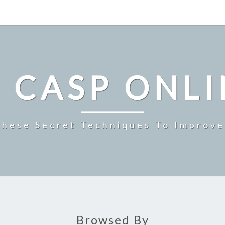
 CASP ONL
These Secret Techniques To Improve
Browsed By