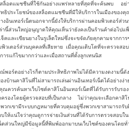
ล็อตแมชชีนที่ใช้กันอย่างแพร่หลายที่สุดที่จะค้นพบ อย่า
ับสิทธิประโยชน์ของสล็อตแมชชีนที่มีให้บริการในเมืองของค
งอินเทอร์เน็ตนอกจากนี้ยังให้บริการผ่านคอมพิวเตอร์ส่ว
ล่านี้ส่วนใหญ่อนุญาตให้คุณเห็นว่ายังคงเป็นร้านค้าต่อไปแ
จ็คและเขียนยางในรูเล็ตใหม่ซึ่งจะขจัดภัยคุกคามจากกา
พิวเตอร์ส่วนบุคคลที่เสียหาย เมื่อคุณเติบโตที่จะตรวจสอ
ารแก้ไขมากกว่าและเมื่อสถานที่ตั้งลูกเทนนิส
รณ์พอร์ตอย่างไรก็ตามประสิทธิภาพไม่ได้มีความงดงามนี้ดัง
ของบ้านคาสิโนที่ไม่สามารถเล่นผ่านอินเทอร์เน็ตได้อย่างง่า
ุณควรค้นหาเว็บไซต์คาสิโนอินเทอร์เน็ตที่ได้รับการรับรองซึ
รองโดยผู้ตรวจสอบที่เป็นกลาง ไม่ว่าคุณจะเลือกคาสิ
่าพวกเขามีระบบกฎหมายที่ควบคุมอยู่ซึ่งพวกเขาสามารถรับ
ให้แน่ใจว่าคุณดูการจ่ายเงินส่วนที่ได้รับการตรวจสอบใน
็ตส่วนใหญ่มีข้อมูลนี้ที่พิมพ์ออกมาบนเว็บไซต์ของตนโดยทั่