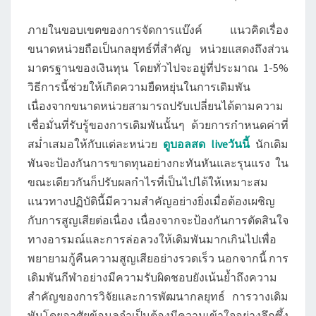
ภายในขอบเขตของการจัดการแบ๊งค์ แนวคิดเรื่อง
ขนาดหน่วยถือเป็นกลยุทธ์ที่สำคัญ หน่วยแสดงถึงส่วน
มาตรฐานของเงินทุน โดยทั่วไปจะอยู่ที่ประมาณ 1-5%
วิธีการนี้ช่วยให้เกิดความยืดหยุ่นในการเดิมพัน
เนื่องจากขนาดหน่วยสามารถปรับเปลี่ยนได้ตามความ
เชื่อมั่นที่รับรู้ของการเดิมพันนั้นๆ ด้วยการกำหนดค่าที่
สม่ำเสมอให้กับแต่ละหน่วย
ดูบอลสด liveวันนี้
นักเดิม
พันจะป้องกันการขาดทุนอย่างกะทันหันและรุนแรง ใน
ขณะเดียวกันก็ปรับผลกำไรที่เป็นไปได้ให้เหมาะสม
แนวทางปฏิบัตินี้มีความสำคัญอย่างยิ่งเมื่อต้องเผชิญ
กับการสูญเสียต่อเนื่อง เนื่องจากจะป้องกันการตัดสินใจ
ทางอารมณ์และการล่อลวงให้เดิมพันมากเกินไปเพื่อ
พยายามกู้คืนความสูญเสียอย่างรวดเร็ว นอกจากนี้ การ
เดิมพันกีฬาอย่างมีความรับผิดชอบยังเน้นย้ำถึงความ
สำคัญของการวิจัยและการพัฒนากลยุทธ์ การวางเดิม
พันโดยอาศัยข้อมูลจำเป็นต้องมีความเข้าใจอย่างลึกซึ้ง