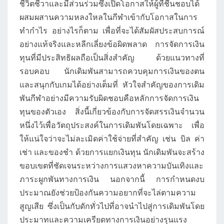
ผิด
ชีวิตชีวาและมีส่วนร่วมซึ่งเปิดโอกาสให้ผู้ที่ชื่นชอบได้
ชอบ:
ผสมผสานความหลงใหลในกีฬาเข้ากับโอกาสในการ
จัดการ
ทำกำไร อย่างไรก็ตาม เพื่อที่จะได้สัมผัสประสบการณ์
เงิน
อย่างแท้จริงและหลีกเลี่ยงข้อผิดพลาด การจัดการเงิน
ทุน
ทุนที่มีประสิทธิผลถือเป็นสิ่งสำคัญ ด้วยแนวทางที่
ของ
รอบคอบ นักเดิมพันสามารถควบคุมการเงินของตน
คุณ
และสนุกกับเกมได้อย่างเต็มที่ หัวใจสำคัญของการเดิม
และ
พันกีฬาอย่างมีความรับผิดชอบคือหลักการจัดการเงิน
เพลิดเพลิน
ทุนของตัวเอง สิ่งนี้เกี่ยวข้องกับการจัดสรรเงินจำนวน
กับ
หนึ่งไว้เพื่อวัตถุประสงค์ในการเดิมพันโดยเฉพาะ เพื่อ
เกม
ให้แน่ใจว่าจะไม่ละเมิดค่าใช้จ่ายที่สำคัญ เช่น บิล ค่า
เช่า และของชำ ด้วยการแยกเงินทุน นักเดิมพันจะสร้าง
ขอบเขตที่ชัดเจนระหว่างการแสวงหาความบันเทิงและ
ภาระผูกพันทางการเงิน นอกจากนี้ การกำหนดงบ
ประมาณยังช่วยป้องกันความอยากที่จะไล่ตามความ
สูญเสีย ซึ่งเป็นกับดักทั่วไปที่อาจนำไปสู่การเดิมพันโดย
ประมาทและความเครียดทางการเงินอย่างรุนแรง