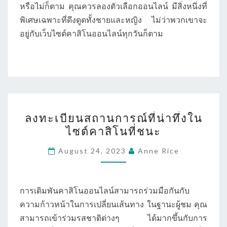
หรือไม่ก็ตาม คุณควรลองตัวเลือกออนไลน์ มีสิ่งหนึ่งที่
พิเศษเฉพาะที่ดึงดูดทั้งชายและหญิง ไม่ว่าพวกเขาจะ
อยู่กับเว็บไซต์คาสิโนออนไลน์ทุกวันก็ตาม
ลง
ลงทะเบียนสถานการณ์ที่น่าทึ่งใน
ทะเบียน
ไซต์คาสิโนที่ชนะ
สถานการณ์
ที่
August 24, 2023
Anne Rice
น่า
ทึ่ง
ใน
การเดิมพันคาสิโนออนไลน์สามารถร่วมมือกันกับ
ไซต์
ความก้าวหน้าในการเปลี่ยนเส้นทาง ในฐานะผู้ชม คุณ
คา
สามารถเข้าร่วมรสชาติต่างๆ ได้มากขึ้นกับการ