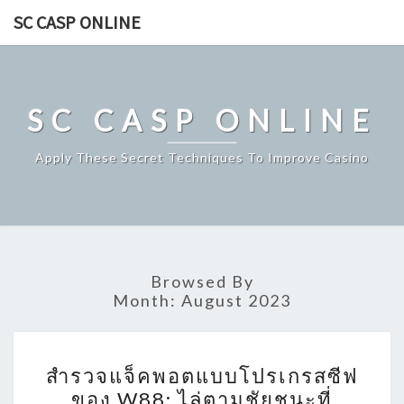
Skip
SC CASP ONLINE
to
content
SC CASP ONLINE
Apply These Secret Techniques To Improve Casino
Browsed By
Month:
August 2023
สำรวจ
สำรวจแจ็คพอตแบบโปรเกรสซีฟ
แจ็ค
ของ W88: ไล่ตามชัยชนะที่