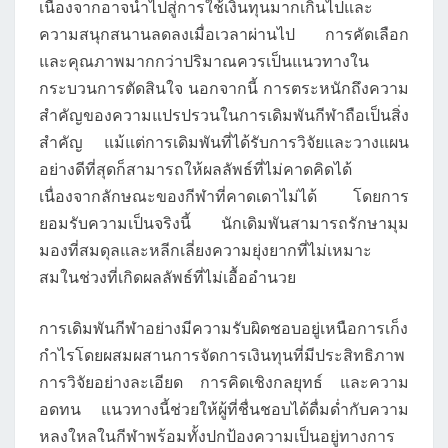
เนื่องจากอาจนำไปสู่การใช้เงินทุนมากเกินไปและ
ความสนุกสนานลดลงเมื่อเวลาผ่านไป การคัดเลือก
และคุณภาพมากกว่าปริมาณควรเป็นแนวทางใน
กระบวนการตัดสินใจ นอกจากนี้ การตระหนักถึงความ
สำคัญของความแปรปรวนในการเดิมพันกีฬาถือเป็นสิ่ง
สำคัญ แม้แต่การเดิมพันที่ได้รับการวิจัยและวางแผน
อย่างดีที่สุดก็สามารถให้ผลลัพธ์ที่ไม่คาดคิดได้
เนื่องจากลักษณะของกีฬาที่คาดเดาไม่ได้ โดยการ
ยอมรับความเป็นจริงนี้ นักเดิมพันสามารถรักษามุม
มองที่สมดุลและหลีกเลี่ยงความยุ่งยากที่ไม่เหมาะ
สมในช่วงที่เกิดผลลัพธ์ที่ไม่เอื้ออำนวย
การเดิมพันกีฬาอย่างมีความรับผิดชอบอยู่เหนือการเก็ง
กำไรโดยผสมผสานการจัดการเงินทุนที่มีประสิทธิภาพ
การวิจัยอย่างละเอียด การคิดเชิงกลยุทธ์ และความ
อดทน แนวทางนี้ช่วยให้ผู้ที่ชื่นชอบได้ดื่มด่ำกับความ
หลงใหลในกีฬาพร้อมทั้งปกป้องความเป็นอยู่ทางการ