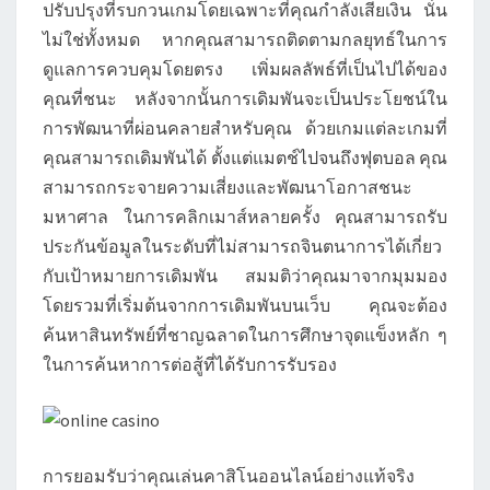
สิ
ปรับปรุงที่รบกวนเกมโดยเฉพาะที่คุณกำลังเสียเงิน นั่น
โน
ไม่ใช่ทั้งหมด หากคุณสามารถติดตามกลยุทธ์ในการ
ที่
ดูแลการควบคุมโดยตรง เพิ่มผลลัพธ์ที่เป็นไปได้ของ
ชนะ
คุณที่ชนะ หลังจากนั้นการเดิมพันจะเป็นประโยชน์ใน
การพัฒนาที่ผ่อนคลายสำหรับคุณ ด้วยเกมแต่ละเกมที่
คุณสามารถเดิมพันได้ ตั้งแต่แมตช์ไปจนถึงฟุตบอล คุณ
สามารถกระจายความเสี่ยงและพัฒนาโอกาสชนะ
มหาศาล ในการคลิกเมาส์หลายครั้ง คุณสามารถรับ
ประกันข้อมูลในระดับที่ไม่สามารถจินตนาการได้เกี่ยว
กับเป้าหมายการเดิมพัน สมมติว่าคุณมาจากมุมมอง
โดยรวมที่เริ่มต้นจากการเดิมพันบนเว็บ คุณจะต้อง
ค้นหาสินทรัพย์ที่ชาญฉลาดในการศึกษาจุดแข็งหลัก ๆ
ในการค้นหาการต่อสู้ที่ได้รับการรับรอง
การยอมรับว่าคุณเล่นคาสิโนออนไลน์อย่างแท้จริง