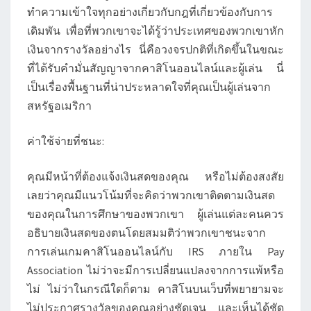
จ่าย
ทำความเข้าใจทุกอย่างเกี่ยวกับกฎที่เกี่ยวข้องกับการ
เพิ่ม
เดิมพัน เพื่อที่พวกเขาจะได้รู้ว่าประเทศของพวกเขาหัก
เติม
เงินจากรางวัลอย่างไร นี่คือวงจรปกติที่เกิดขึ้นในขณะ
ที่ได้รับคำมั่นสัญญาจากคาสิโนออนไลน์และผู้เล่น นี่
เป็นเรื่องพื้นฐานที่น่าประหลาดใจที่คุณเป็นผู้เล่นจาก
สหรัฐอเมริกา
ค่าใช้จ่ายที่ชนะ:
คุณมีหน้าที่ต้องแจ้งเงินสดของคุณ หรือไม่ต้องสงสัย
เลยว่าคุณมีแนวโน้มที่จะคิดว่าพวกเขาติดตามเงินสด
ของคุณในการศึกษาของพวกเขา ผู้เล่นแต่ละคนควร
อธิบายเงินสดของตนโดยสมมติว่าพวกเขาชนะจาก
การเล่นเกมคาสิโนออนไลน์กับ IRS ภายใน Pay
Association ไม่ว่าจะมีการเปลี่ยนแปลงจากการแพ้หรือ
ไม่ ไม่ว่าในกรณีใดก็ตาม คาสิโนบนเว็บที่พยายามจะ
ไม่ประกาศรางวัลของคุณอย่างชัดเจน และเห็นได้ชัด