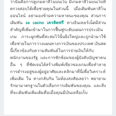
ว่านั้นคือการดูเกมคาสิโนบนเว็บ มีเกมคาสิโนบนเว็บที่
ตรวจสอบได้เพื่อช่วยคุณในส่วนนี้ เมื่อเดิมพันคาสิโน
ออนไลน์ อย่ามองข้ามความหายนะของคุณ ส่วนการ
เดิมพัน
sa casino
เครดิตฟรี
ทางอินเทอร์เน็ตมีส่วน
สำคัญที่เพิ่มเข้ามาในการฟื้นฟูระดับแผนการประเมิน
เกม ภาระผูกพันที่สะสมไว้นั้นยิ่งใหญ่และถูกนำมาใช้
เพื่อช่วยในการวางแผนทางการเงินของประเทศ เงินสด
นี้เกี่ยวข้องกับความสัมพันธ์ในการจ่ายเงินให้กับ
พนักงานของรัฐ และการซักซ้อมของผู้บังคับบัญชาคน
อื่น ๆ ที่ชัดเจนได้สร้างพิมพ์เขียวของเกมเพื่อทำลาย
การดำรงอยู่ของผู้อยู่อาศัยและคลิกมาที่นี่เพื่อวิเคราะห์
เพิ่มเติม ใน ทางกลับกัน ไม่ต้องสงสัยเลยว่า พยายาม
รักษามาตรฐานในตัวเลือกการเดิมพันของคุณ และสิ่ง
ที่จะเดิมพันเพิ่มเติมคือเมื่อคุณมีเงินเหลือเก็บ