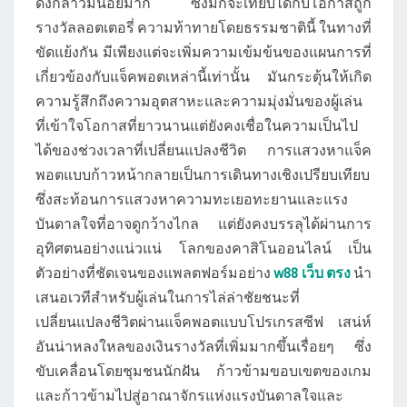
ดังกล่าวมีน้อยมาก ซึ่งมักจะเทียบได้กับโอกาสถูก
รางวัลลอตเตอรี่ ความท้าทายโดยธรรมชาตินี้ ในทางที่
ขัดแย้งกัน มีเพียงแต่จะเพิ่มความเข้มข้นของแผนการที่
เกี่ยวข้องกับแจ็คพอตเหล่านี้เท่านั้น มันกระตุ้นให้เกิด
ความรู้สึกถึงความอุตสาหะและความมุ่งมั่นของผู้เล่น
ที่เข้าใจโอกาสที่ยาวนานแต่ยังคงเชื่อในความเป็นไป
ได้ของช่วงเวลาที่เปลี่ยนแปลงชีวิต การแสวงหาแจ็ค
พอตแบบก้าวหน้ากลายเป็นการเดินทางเชิงเปรียบเทียบ
ซึ่งสะท้อนการแสวงหาความทะเยอทะยานและแรง
บันดาลใจที่อาจดูกว้างไกล แต่ยังคงบรรลุได้ผ่านการ
อุทิศตนอย่างแน่วแน่ โลกของคาสิโนออนไลน์ เป็น
ตัวอย่างที่ชัดเจนของแพลตฟอร์มอย่าง
w88 เว็บ ตรง
นำ
เสนอเวทีสำหรับผู้เล่นในการไล่ล่าชัยชนะที่
เปลี่ยนแปลงชีวิตผ่านแจ็คพอตแบบโปรเกรสซีฟ เสน่ห์
อันน่าหลงใหลของเงินรางวัลที่เพิ่มมากขึ้นเรื่อยๆ ซึ่ง
ขับเคลื่อนโดยชุมชนนักฝัน ก้าวข้ามขอบเขตของเกม
และก้าวข้ามไปสู่อาณาจักรแห่งแรงบันดาลใจและ