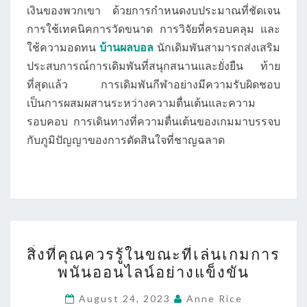
เงินของพวกเขา ด้วยการกำหนดงบประมาณที่ชัดเจน
การใช้เทคนิคการวัดขนาด การวิจัยที่ครอบคลุม และ
ใช้ความอดทน
บ้านผลบอล
นักเดิมพันสามารถส่งเสริม
ประสบการณ์การเดิมพันที่สนุกสนานและยั่งยืน ท้าย
ที่สุดแล้ว การเดิมพันกีฬาอย่างมีความรับผิดชอบ
เป็นการผสมผสานระหว่างความตื่นเต้นและความ
รอบคอบ การเดินทางที่ความตื่นเต้นของเกมมาบรรจบ
กับภูมิปัญญาของการตัดสินใจที่ชาญฉลาด
สิ่ง
สิ่งที่คุณควรรู้ในขณะที่เล่นเกมการ
ที่
พนันออนไลน์อย่างแข็งขัน
คุณ
ควร
August 24, 2023
Anne Rice