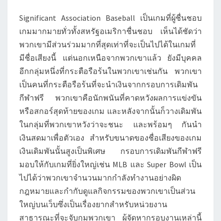
เดิม
Significant Association Baseball เป็นเกมที่ผู้ชื่นชอบ
พัน
เกมมากมายทั่วทั้งสหรัฐอเมริกาชื่นชอบ เห็นได้ชัดว่า
กีฬา
พวกเขามีส่วนร่วมมากที่สุดเท่าที่จะเป็นไปได้ในเกมที่
ฟรี
มีชื่อเสียงนี้ แต่นอกเหนือจากพวกเขาแล้ว ยังมีบุคคล
อีกกลุ่มหนึ่งที่กระตือรือร้นในพวกเขาเช่นกัน พวกเขา
เป็นคนที่กระตือรือร้นที่จะนำเงินจากกรอบการเดิมพัน
กีฬาฟรี พวกเขาคือนักพนันที่คาดหวังผลการแข่งขัน
หรือสกอร์สุดท้ายของเกม และหลังจากนั้นก็วางเดิมพัน
ในกลุ่มที่พวกเขาหวังว่าจะชนะ และพร้อมๆ กันนำ
เงินสดมาเพื่อตัวเอง สำหรับขนาดของชื่อเสียงของเกม
เงินเดิมพันนั้นสูงเป็นพิเศษ กรอบการเดิมพันกีฬาฟรี
มอบให้กับเกมที่ยิ่งใหญ่เช่น MLB และ Super Bowl เป็น
ไปได้ว่าพวกเขาจำนวนมากกำลังทำงานอย่างผิด
กฎหมายและกำกับดูแลกิจกรรมของพวกเขาเป็นส่วน
ใหญ่บนเว็บซึ่งเป็นเรื่องยากสำหรับหน่วยงาน
สาธารณะที่จะจับกุมพวกเขา ผู้จัดหากรอบงานเหล่านี้