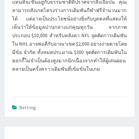
แทนที่จะขึ้นอยู่กับธรรมชาติที่ปราศจากสิ่งเจือปน คุณ
สามารถสังเกตโครงร่างการเดิมพันกีฬาฟรีจำนวนมาก
ได้ แต่อาจเป็นประโยชน์อย่างยิ่งกับบุคคลที่แสดงให้
เห็นว่าให้ข้อมูลปานกลางแก่คุณทุกวัน จากภาพ
ประกอบ $10,000 สำหรับหลังคา NFL จุดตัดการเดิมพัน
ใน NHL อาจพอดีกับอาณาเขต $2,000 อย่างง่ายดายโดย
มีข้อ จำกัด ทั้งหมดประมาณ $300 จุดตัดการเดิมพันใน
ฮอกกี้ไม่จำเป็นต้องสูงมากนักเนื่องจากทำให้ผู้เล่นผ่อน
คลายเป็นครั้งคราวเดิมพันที่เข้มข้นในเกม
Betting
Post
navigation