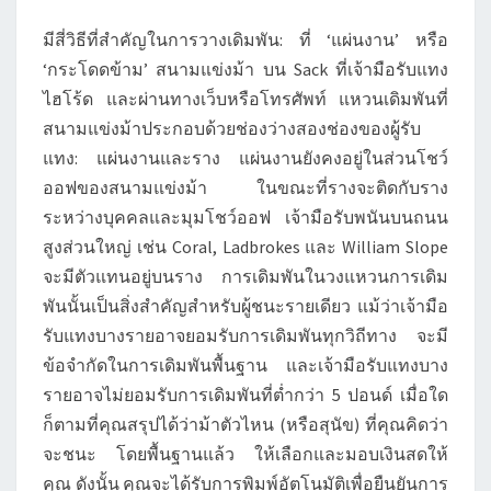
ทุก
มีสี่วิธีที่สำคัญในการวางเดิมพัน: ที่ ‘แผ่นงาน’ หรือ
ๆ
‘กระโดดข้าม’ สนามแข่งม้า บน Sack ที่เจ้ามือรับแทง
วิธี
ไฮโร้ด และผ่านทางเว็บหรือโทรศัพท์ แหวนเดิมพันที่
ใน
สนามแข่งม้าประกอบด้วยช่องว่างสองช่องของผู้รับ
การ
แทง: แผ่นงานและราง แผ่นงานยังคงอยู่ในส่วนโชว์
เดิม
ออฟของสนามแข่งม้า ในขณะที่รางจะติดกับราง
พัน
ระหว่างบุคคลและมุมโชว์ออฟ เจ้ามือรับพนันบนถนน
สูงส่วนใหญ่ เช่น Coral, Ladbrokes และ William Slope
จะมีตัวแทนอยู่บนราง การเดิมพันในวงแหวนการเดิม
พันนั้นเป็นสิ่งสำคัญสำหรับผู้ชนะรายเดียว แม้ว่าเจ้ามือ
รับแทงบางรายอาจยอมรับการเดิมพันทุกวิถีทาง จะมี
ข้อจำกัดในการเดิมพันพื้นฐาน และเจ้ามือรับแทงบาง
รายอาจไม่ยอมรับการเดิมพันที่ต่ำกว่า 5 ปอนด์ เมื่อใด
ก็ตามที่คุณสรุปได้ว่าม้าตัวไหน (หรือสุนัข) ที่คุณคิดว่า
จะชนะ โดยพื้นฐานแล้ว ให้เลือกและมอบเงินสดให้
คุณ ดังนั้น คุณจะได้รับการพิมพ์อัตโนมัติเพื่อยืนยันการ