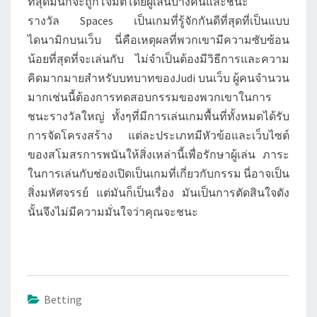
ที่สุดมันก็จะถูกโจมตีโดยผู้เล่นบางคนและชนะ
รางวัล Spaces เป็นเกมที่รู้จักกันดีที่สุดที่เป็นแบบ
ไดนามิกบนเว็บ นี่คือเหตุผลที่พวกเขามีความซับซ้อน
น้อยที่สุดที่จะเล่นกับ ไม่จำเป็นต้องมีวิธีการและความ
คิดมากมายสำหรับบทบาทของJudi บนเว็บ ผู้คนจำนวน
มากเช่นนี้ต้องการทดสอบกรรมของพวกเขาในการ
ชนะรางวัลใหญ่ ทั้งๆที่มีการเล่นเกมพื้นที่ทั้งหมดได้รับ
การจัดโครงสร้าง แต่ละประเภทมีหัวข้อและเว็บไซต์
ของสโมสรการพนันให้สิ่งเหล่านี้เพื่อรักษาผู้เล่น ภาระ
ในการเล่นกับช่องเปิดเป็นเกมที่เกี่ยวกับกรรม นี่อาจเป็น
สิ่งมหัศจรรย์ แต่มันก็เป็นเรื่อง มันเป็นการตัดสินใจดัง
นั้นจึงไม่มีความมั่นใจว่าคุณจะชนะ
Betting