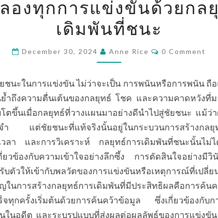
ลองทุกการแข่งขันด้วยกลย
ฉลอง
เดิมพันที่ชนะ
ทุก
การ
Comments
แข่งขัน
December 30, 2024
Anne Rice
0 Comment
ด้วย
กลยุทธ์
ยชนะในการแข่งขัน ไม่ว่าจะเป็น การพนันหรือการพนัน ถื
การ
ี่เน้นย้ำถึงความตื่นเต้นของกลยุทธ์ โชค และความคาดหวังที
เดิม
ิบโตขึ้นเมื่อกลยุทธ์ที่วางแผนมาอย่างดีนำไปสู่ชัยชนะ แม้ว่า
พัน
ดจำ แต่ชัยชนะที่แท้จริงนั้นอยู่ในกระบวนการสร้างกลยุท
ที่
เวลา และการวิเคราะห์ กลยุทธ์การเดิมพันที่ชนะนั้นไม่ไ
ชนะ
เกี่ยวข้องกับความเข้าใจอย่างลึกซึ้ง การตัดสินใจอย่าง
บตัวให้เข้ากับพลวัตของการแข่งขันหรือเหตุการณ์ที่เปลี
ญในการสร้างกลยุทธ์การเดิมพันที่มีประสิทธิผลคือการค้นคว
ทุกครั้งเริ่มต้นด้วยการค้นคว้าข้อมูล ซึ่งเกี่ยวข้องกั
นในอดีต และระบุรูปแบบที่ส่งผลต่อผลลัพธ์ของการแข่งขัน