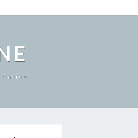
INE
 Casino