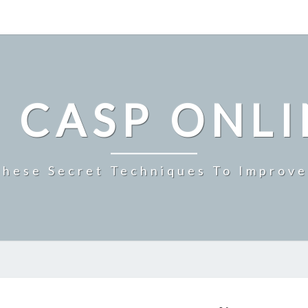
 CASP ONL
These Secret Techniques To Improve
เฉลิม