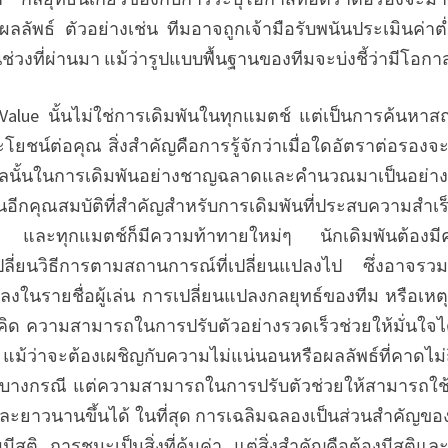
งผลลัพธ์ ตัวอย่างเช่น ทีมอาจถูกเจ้ามือรับพนันประเมินค่าต
นช่วงที่ผ่านมา แม้ว่ารูปแบบพื้นฐานของทีมจะบ่งชี้ว่ามีโอก
alue นั้นไม่ใช่การเดิมพันในทุกแมตช์ แต่เป็นการค้นหาส
ะโยชน์ต่อคุณ สิ่งสำคัญคือการรู้จักว่าเมื่อใดอัตราต่อรองจะ
มูลนั้นในการเดิมพันอย่างชาญฉลาดและคำนวณมาเป็นอย่า
นอีกคุณสมบัติที่สำคัญสำหรับการเดิมพันที่ประสบความสำเร็
าด และทุกแมตช์ก็มีความท้าทายใหม่ๆ นักเดิมพันต้องมี
บเปลี่ยนวิธีการตามสถานการณ์ที่เปลี่ยนแปลงไป ซึ่งอาจร
ลงในรายชื่อผู้เล่น การเปลี่ยนแปลงกลยุทธ์ของทีม หรือเห
ดคิด ความสามารถในการปรับตัวอย่างรวดเร็วช่วยให้มั่นใจได
 แม้ว่าจะต้องเผชิญกับความไม่แน่นอนหรือผลลัพธ์ที่คาดไม่ถึ
บางกรณี แต่ความสามารถในการปรับตัวช่วยให้สามารถใช
และยาวนานขึ้นได้ ในที่สุด การเฉลิมฉลองเป็นส่วนสำคัญข
สติ การชนะเป็นสิ่งที่คุ้มค่า แต่สิ่งสำคัญคือต้องมีสติและม