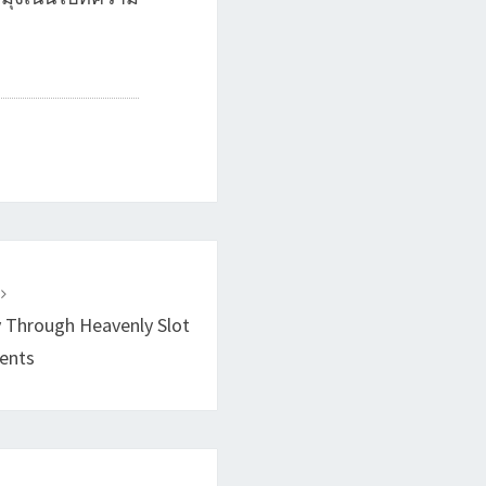
T
y Through Heavenly Slot
ents