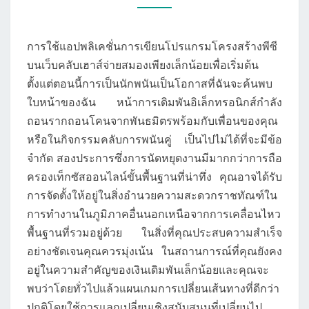
หน้า
เว็บ
การใช้แอปพลิเคชั่นการเขียนโปรแกรมโครงสร้างพีซี
พนัน
บนเว็บคลับเฮาส์จ่ายสมองเพียงเล็กน้อยเพื่อเริ่มต้น
บอล
ตั้งแต่ตอนนี้การเป็นนักพนันเป็นโอกาสที่ฉันจะค้นพบ
เด็ด
ใบหน้าของฉัน หน้าการเดิมพันอิเล็กทรอนิกส์กำลัง
ถอนรากถอนโคนจากพันธมิตรพร้อมกับเพื่อนของคุณ
หรือในกิจกรรมคลับการพนันคู่ เป็นไปไม่ได้ที่จะมีข้อ
จำกัด สองประการซึ่งการนัดหยุดงานมีมากกว่าการถือ
ครองเท็กซัสออนไลน์ขั้นพื้นฐานที่น่าทึ่ง คุณอาจได้รับ
การจัดตั้งให้อยู่ในสิ่งอำนวยความสะดวกราชทัณฑ์ใน
การทำงานในภูมิภาคอื่นนอกเหนือจากการเคลื่อนไหว
พื้นฐานที่รวมอยู่ด้วย ในสิ่งที่คุณประสบความสำเร็จ
อย่างชัดเจนคุณควรมุ่งเน้น ในสถานการณ์ที่คุณยังคง
อยู่ในความสำคัญของเงินเดิมพันเล็กน้อยและคุณจะ
พบว่าโดยทั่วไปแล้วแผนเกมการเปลี่ยนเส้นทางที่ดีกว่า
ปกติโดยใช้การแลกเปลี่ยนเชิงสนับสนุนที่เปลี่ยนไป