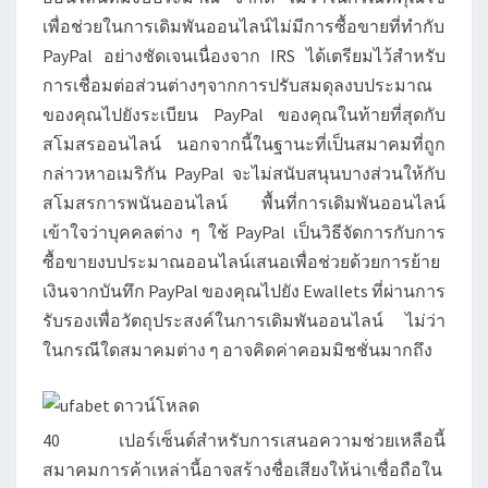
เพื่อช่วยในการเดิมพันออนไลน์ไม่มีการซื้อขายที่ทำกับ
PayPal อย่างชัดเจนเนื่องจาก IRS ได้เตรียมไว้สำหรับ
การเชื่อมต่อส่วนต่างๆจากการปรับสมดุลงบประมาณ
ของคุณไปยังระเบียน PayPal ของคุณในท้ายที่สุดกับ
สโมสรออนไลน์ นอกจากนี้ในฐานะที่เป็นสมาคมที่ถูก
กล่าวหาอเมริกัน PayPal จะไม่สนับสนุนบางส่วนให้กับ
สโมสรการพนันออนไลน์ พื้นที่การเดิมพันออนไลน์
เข้าใจว่าบุคคลต่าง ๆ ใช้ PayPal เป็นวิธีจัดการกับการ
ซื้อขายงบประมาณออนไลน์เสนอเพื่อช่วยด้วยการย้าย
เงินจากบันทึก PayPal ของคุณไปยัง Ewallets ที่ผ่านการ
รับรองเพื่อวัตถุประสงค์ในการเดิมพันออนไลน์ ไม่ว่า
ในกรณีใดสมาคมต่าง ๆ อาจคิดค่าคอมมิชชั่นมากถึง
40 เปอร์เซ็นต์สำหรับการเสนอความช่วยเหลือนี้
สมาคมการค้าเหล่านี้อาจสร้างชื่อเสียงให้น่าเชื่อถือใน