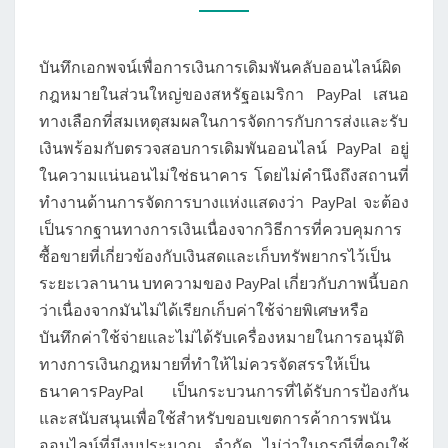
กับ
เว็บไซต์
บันทึกเอกพจน์เพื่อการเงินการเดิมพันคลับออนไลน์ผิด
การ
กฎหมายในส่วนใหญ่ของสหรัฐอเมริกา PayPal เสนอ
เดิม
ทางเลือกที่สมเหตุสมผลในการจัดการกับการส่งและรับ
พันทาง
เงินพร้อมกับตรวจสอบการเดิมพันออนไลน์ PayPal อยู่
เข้า
ในความแน่นอนไม่ใช่ธนาคาร โดยไม่คำนึงถึงสถานที่
ออนไลน์
ทำงานด้านการจัดการบางแห่งแสดงว่า PayPal จะต้อง
เป็นรากฐานทางการเงินเนื่องจากวิธีการที่ควบคุมการ
ซื้อขายที่เกี่ยวข้องกับเงินสดและเก็บทรัพยากรไว้เป็น
ระยะเวลานาน บทความของ PayPal เกี่ยวกับภาพนี้บอก
ว่าเนื่องจากมันไม่ได้เรียกเก็บค่าใช้จ่ายพิเศษหรือ
บันทึกค่าใช้จ่ายและไม่ได้รับเครื่องหมายในการอนุมัติ
ทางการเงินกฎหมายที่ทำให้ไม่ควรจัดสรรให้เป็น
ธนาคารPayPal เป็นกระบวนการที่ได้รับการป้องกัน
และสนับสนุนเพื่อใช้สำหรับขอบเขตการค้าการพนัน
ออนไลน์ที่มีงบประมาณ จำกัด ไม่ว่าในกรณีที่คุณใช้