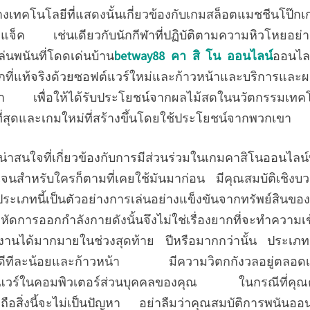
เทคโนโลยีที่แสดงนั้นเกี่ยวข้องกับเกมสล็อตแมชชีนโป๊กเ
แจ็ค เช่นเดียวกับนักกีฬาที่ปฏิบัติตามความหิวโหยอย่างไม่ม
่นพนันที่โดดเด่นบ้าน
betway88 คา สิ โน ออนไลน์
ออนไลน์
สึกที่แท้จริงด้วยซอฟต์แวร์ใหม่และก้าวหน้าและบริการและผล
เขา เพื่อให้ได้รับประโยชน์จากผลไม้สดในนวัตกรรมเทค
ีที่สุดและเกมใหม่ที่สร้างขึ้นโดยใช้ประโยชน์จากพวกเขา
น่าสนใจที่เกี่ยวข้องกับการมีส่วนร่วมในเกมคาสิโนออนไลน์
ดเจนสำหรับใครก็ตามที่เคยใช้มันมาก่อน มีคุณสมบัติเชิง
มประเภทนี้เป็นตัวอย่างการเล่นอย่างแข็งขันจากทรัพย์สิน
ัดการออกกำลังกายดังนั้นจึงไม่ใช่เรื่องยากที่จะทำความเ
งานได้มากมายในช่วงสุดท้าย ปีหรือมากกว่านั้น ประเ
ดีทีละน้อยและก้าวหน้า มีความวิตกกังวลอยู่ตลอดเว
แวร์ในคอมพิวเตอร์ส่วนบุคคลของคุณ ในกรณีที่คุณ
ื่อถือสิ่งนี้จะไม่เป็นปัญหา อย่าลืมว่าคุณสมบัติการพนันออ