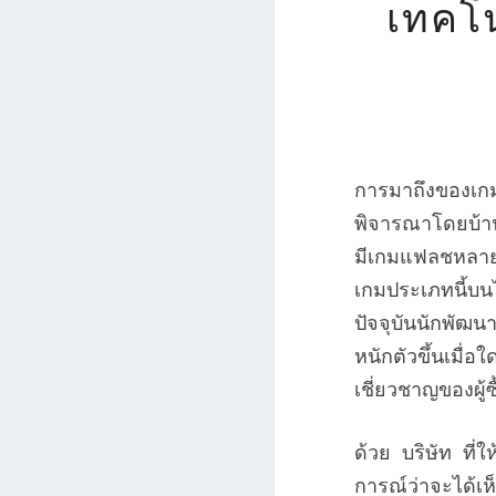
เทคโ
การมาถึงของเกม
พิจารณาโดยบ้าน
มีเกมแฟลชหลายเ
เกมประเภทนี้บน
ปัจจุบันนักพัฒน
หนักตัวขึ้นเมื่
เชี่ยวชาญของผู้ซื
ด้วย บริษัท ที่
การณ์ว่าจะได้เห