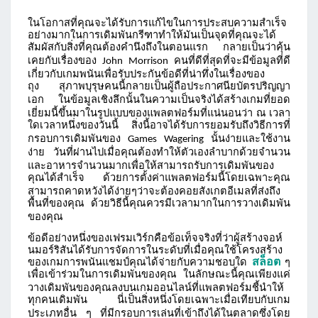
การ
ในโอกาสที่คุณจะได้รับการแก้ไขในการประสบความสำเร็จ
อย่างมากในการเดิมพันกรีฑาทำให้มันเป็นจุดที่คุณจะได้
เล่น
สัมผัสกับสิ่งที่คุณต้องคำนึงถึงในตอนแรก
กลายเป็นว่าคุ้น
ที่
เคยกับเรื่องของ
คนที่ดีที่สุดที่จะมีข้อมูลที่ดี
John Morrison
มี
เกี่ยวกับเกมพนันเพื่อรับประกันข้อดีที่น่าทึ่งในเรื่องของ
ถุง
สุภาพบุรุษคนนี้กลายเป็นผู้ถือประกาศนียบัตรปริญญา
อยู่
เอก
ในข้อมูลเชิงลึกนั้นในความเป็นจริงได้สร้างเกมที่ยอด
ใน
เยี่ยมนี้ขึ้นมาในรูปแบบของแพลตฟอร์มที่แน่นอนว่า
ณ
เวลา
ใดเวลาหนึ่งของวันนี้
สิ่งนี้อาจได้รับการยอมรับถึงวิธีการที่
ตลาด
กรอบการเดิมพันของ
นั้นง่ายและใช้งาน
Games Wagering
ง่าย
วันที่ผ่านไปเมื่อคุณต้องทำให้ตัวเองลำบากด้วยจำนวน
และอาหารจำนวนมากเพื่อให้สามารถรับการเดิมพันของ
คุณได้สำเร็จ
ด้วยการตั้งค่าแพลตฟอร์มนี้โดยเฉพาะคุณ
สามารถคาดหวังได้ง่ายๆว่าจะต้องคอยสังเกตอีเมลที่ส่งถึง
พื้นที่ของคุณ
ด้วยวิธีนี้คุณควรมีเวลามากในการวางเดิมพัน
ของคุณ
ข้อดีอย่างหนึ่งของเฟรมเวิร์กคือข้อเท็จจริงที่ว่าผู้สร้างจอห์
นมอร์ริสันได้รับการจัดการในระดับที่เมื่อคุณใช้โครงสร้าง
สล็อต
ของเกมการพนันแชมป์คุณได้จ่ายกับความชอบใด
ๆ
เพื่อเข้าร่วมในการเดิมพันของคุณ
ในลักษณะนี้คุณเพียงแค่
วางเดิมพันของคุณลงบนเกมออนไลน์ที่แพลตฟอร์มชี้นำให้
ทุกคนเดิมพัน
นี่เป็นสิ่งหนึ่งโดยเฉพาะเมื่อเทียบกับเกม
ประเภทอื่น
ๆ
ที่มีกรอบการเล่นที่เข้าถึงได้ในตลาดซึ่งโดย