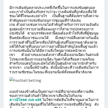
ที่
มีการเดิมพันหลายประเภทที่เกิดขึ้นในการแข่งขันฟุตบอล
และเราจำเป็นต้องรับทราบว่าจะวางเดิมพันที่ถูกต้องเพื่อให้
จะ
ชนะได้ที่ไหนและอย่างไร
เป็นพื้นฐานที่ต้องทราบถึงความ
นำ
สำคัญของการแข่งขันก่อนการชุมนุมที่กำลังเล่น
เกม
ตัวอย่างเช่นหากเกมไม่สำคัญสำหรับการรวบรวมอันดับ
เงินสด
สูงสุดแม้การรวบรวมที่อ่อนแอกว่าก็สามารถปกครองการ
เข้า
แข่งขันได้
ตามบรรทัดเหล่านี้คุณต้องเข้าใจถึงสิ่งที่ผู้ชุมนุม
ยืนหยัดเพื่อเอาชนะเกมได้
มา
มีเหตุการณ์ที่แตกต่างกันเมื่อ
การรวมตัวที่ไม่มีใครเทียบได้กับผู้เล่นที่ไม่ธรรมดาต้องพ่าย
แพ้ให้กับฝ่ายที่บอบบางกว่าอย่างมีนัยสำคัญโดยพื้นฐานแล้ว
การแข่งขันนั้นไม่ได้มีความยิ่งใหญ่มากต่อหน้าพวก
เขา
ตัวอย่างของเกมดังกล่าวคือเมื่อเยอรมนีตะวันตกแพ้
โปรตุเกสเนื่องจากเยอรมนีตะวันตกได้เตรียมความพร้อม
สำหรับรอบต่อไปและมัคไม่ได้เป็นศูนย์กลางมากนักสำหรับ
พวกเขา
เกมนี้แพ้บ้านดิน
ดังนั้นนักเตะที่วางเดิมพันในการ
รวบรวมชัยชนะในขณะที่เยอรมนีแพ้ทั้งหมดที่น่าสังเกต
แบบจำลองข้างต้นเป็นสถานการณ์ที่น่ายกย่องที่ความคิด
ของการรวมตัวกันทำให้พวกเขาเสียเงินไปกับเกม
ไม่ใช่การตัดสินใจที่ชาญฉลาดในการ
ดาวน์โหลด club w88
เดิมพันในการชุมนุมที่ไม่ได้ถือเกมการแข่งขันที่ยิ่งใหญ่
ดัง