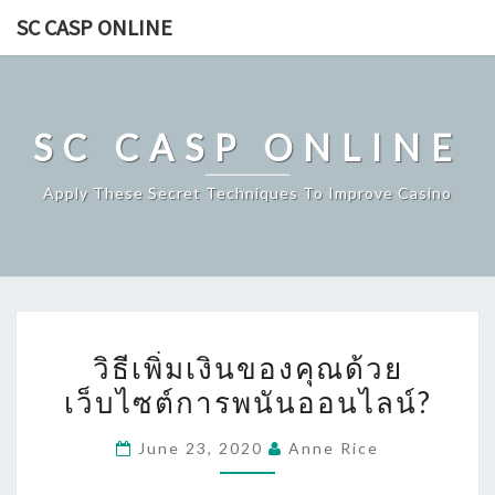
Skip
SC CASP ONLINE
to
content
SC CASP ONLINE
Apply These Secret Techniques To Improve Casino
วิธี
วิธีเพิ่มเงินของคุณด้วย
เพิ่ม
เว็บไซต์การพนันออนไลน์?
เงิน
ของ
June 23, 2020
Anne Rice
คุณ
ด้วย