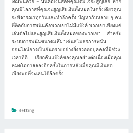
เดิมพันด้วย – นั่นคือเงินสดที่คุณเต็มใจจะสูญเสีย หาก
คุณมีโอกาสที่คุณจะสูญเสียเงินทั้งหมดในครั้งเดียวคุณ
จะพิจารณาทุกวันและทำอีกครั้ง ปัญหากับหลาย ๆ คน
ที่ติดกับการพนันคือพวกเขาไม่มีแบ๊งค์ พวกเขาเพียงแค่
เล่นต่อไปและสูญเสียเงินทั้งหมดของพวกเขา สำหรับ
ระบบการพนันขนาดมหึมาเช่นสโมสรการพนัน
ออนไลน์อาจเป็นอันตรายอย่างยิ่งยวดต่อบุคคลที่มีช่วง
เวลาที่ดี เรียกคืนแบ๊งค์ของคุณอย่างต่อเนื่องเมื่อคุณ
หมดโอกาสลองอีกครั้งในภายหลังเมื่อคุณมีเงินสด
เพียงพอที่จะเล่นได้อีกครั้ง
Betting
Post