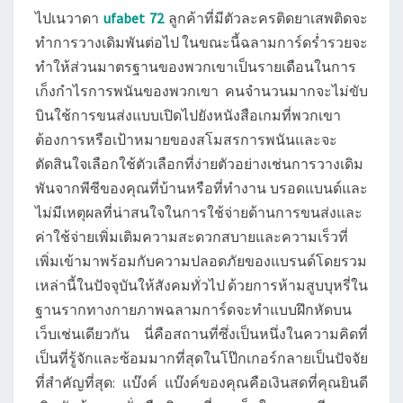
ไปเนวาดา
ufabet 72
ลูกค้าที่มีตัวละครติดยาเสพติดจะ
ทำการวางเดิมพันต่อไป ในขณะนี้ฉลามการ์ดร่ำรวยจะ
ทำให้ส่วนมาตรฐานของพวกเขาเป็นรายเดือนในการ
เก็งกำไรการพนันของพวกเขา คนจำนวนมากจะไม่ขับ
บินใช้การขนส่งแบบเปิดไปยังหนังสือเกมที่พวกเขา
ต้องการหรือเป้าหมายของสโมสรการพนันและจะ
ตัดสินใจเลือกใช้ตัวเลือกที่ง่ายตัวอย่างเช่นการวางเดิม
พันจากพีซีของคุณที่บ้านหรือที่ทำงาน บรอดแบนด์และ
ไม่มีเหตุผลที่น่าสนใจในการใช้จ่ายด้านการขนส่งและ
ค่าใช้จ่ายเพิ่มเติมความสะดวกสบายและความเร็วที่
เพิ่มเข้ามาพร้อมกับความปลอดภัยของแบรนด์โดยรวม
เหล่านี้ในปัจจุบันให้สังคมทั่วไป ด้วยการห้ามสูบบุหรี่ใน
ฐานรากทางกายภาพฉลามการ์ดจะทำแบบฝึกหัดบน
เว็บเช่นเดียวกัน นี่คือสถานที่ซึ่งเป็นหนึ่งในความคิดที่
เป็นที่รู้จักและซ้อมมากที่สุดในโป๊กเกอร์กลายเป็นปัจจัย
ที่สำคัญที่สุด: แบ๊งค์ แบ๊งค์ของคุณคือเงินสดที่คุณยินดี