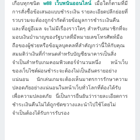
เกือบทุกชนิด
w88 เว็บพนันออนไลน์
เมื่อใดก็ตามที่มี
การสั่งซื้อข้อเสนอแบบชำระเงิน รายละเอียดปลีกย่อยที่
รวบรวมจะต้องถูกจำกัดด้วยข้อมูลการชำระเงินคืน
และที่อยู่อีเมล จะไม่มีเรื่องราวใดๆ สำหรับสมาชิกที่จะ
มอบเงินบำนาญของรัฐบาลที่มีหมายเลขโทรศัพท์มือ
ถือของผู้ช่วยหรือข้อมูลบุคคลที่สำคัญกว่านี้ให้กับคุณ
สมมติว่าเงินที่กำหนดสำหรับบัญชีธนาคารเป็นสิ่ง
จำเป็นสำหรับเกมคอมพิวเตอร์จำนวนหนึ่ง หน้าเว็บ
ของเว็บไซต์ผ่อนชำระจะต้องไม่เป็นอันตรายอย่าง
แน่นอน นักเล่นเกมจะต้องเห็นมาตรการรักษาความ
ปลอดภัยอย่างแน่นอนในหน้าเว็บทั่วโลกที่ต้องได้รับ
เพื่อความปลอดภัย นี่เป็นการยืนยันว่ารายละเอียดการ
ชำระเงินคืนไม่ได้ถูกขัดขวางและนำไปใช้โดยไม่
จำเป็นต้องได้รับการรับรอง