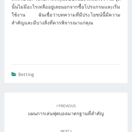
นั้นไม่มีอะไรเหลืออยู่เลยนอกจากซื้อโปรแกรมและเริ่ม
ใช้งาน ฉันเชื่อว่าบทความที่มีประโยชน์นี้มีความ
สำคัญและมีบางสิ่งที่ควรพิจารณาแก่คุณ
Betting
Post
navigation
PREVIOUS
แผนการเล่นฟุตบอลมาตรฐานที่สำคัญ
NEXT