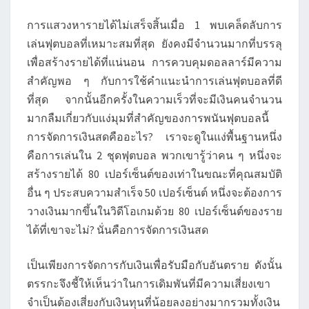
และ
การแสวงหารายได้ไม่เสร็จสิ้นเมื่อ 1 พบเคล็ดลับการ
การ
เล่นฟุตบอลที่เหมาะสมที่สุด ยังคงมีจำนวนมากที่บรรลุ
ควบคุม
เพื่อสร้างรายได้ที่แน่นอน การควบคุมดอลลาร์มีความ
เงินสด
สำคัญพอ ๆ กับการใช้คำแนะนำการเล่นฟุตบอลที่ดี
ที่สุด จากนั้นอีกครั้งในความเร็วที่จะมีเงินคนจำนวน
มากลืมเกี่ยวกับแง่มุมที่สำคัญของการพนันฟุตบอลนี้
การจัดการเงินสดคืออะไร? เราจะดูในแง่พื้นฐานหนึ่ง
คือการเล่นใน 2 ชุดฟุตบอล พวกเขารู้ว่าคน ๆ หนึ่งจะ
สร้างรายได้ 80 เปอร์เซ็นต์ของเท่าในขณะที่คุณสมบัติ
อื่น ๆ ประสบความสำเร็จ 50 เปอร์เซ็นต์ หนึ่งจะต้องการ
วางเงินมากขึ้นในวิดีโอเกมด้วย 80 เปอร์เซ็นต์ของราย
ได้ที่เขาจะไม่? นั่นคือการจัดการเงินสด
เป็นเพียงการจัดการกับเงินเพื่อรับมือกับอันตราย ดังนั้น
ตรรกะจึงชี้ให้เห็นว่าในการเดิมพันที่มีความเสี่ยงเขา
จำเป็นต้องเสี่ยงกับเงินทุนที่น้อยลงอย่างมากรวมทั้งเงิน