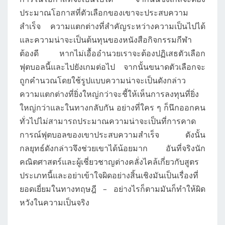
ประมาณโอกาสที่ตัวเลือกของเขาจะประสบความ
สำเร็จ ความแตกต่างที่สำคัญระหว่างความเป็นไปได้
และความน่าจะเป็นต้นทุนของหนังสือกิจกรรมกีฬา
ต้องดี หากไม่เอื้ออำนวยเราจะต้องปฏิเสธตัวเลือก
ฟุตบอลนี้และไปยังเกมต่อไป จากนั้นขนาดตัวเลือกจะ
ถูกคำนวณโดยใช้รูปแบบความน่าจะเป็นดังกล่าว
ความแตกต่างที่ยิ่งใหญ่กว่าจะชี้ให้เห็นการลงทุนที่ยิ่ง
ใหญ่กว่าและในทางกลับกัน อย่างที่ใคร ๆ ก็นึกออกคน
ทั่วไปไม่สามารถประมาณความน่าจะเป็นที่การคาด
การณ์ฟุตบอลของเขาประสบความสำเร็จ ดังนั้น
กลยุทธ์ดังกล่าวจึงช่วยเขาได้น้อยมาก อันที่จริงนัก
คณิตศาสตร์และผู้เชี่ยวชาญต่างคลั่งไคล้เกี่ยวกับสูตร
ประเภทนี้และอย่าเข้าใจผิดอย่างสิ้นเชิงมันเป็นเรื่องที่
ยอดเยี่ยมในทางทฤษฎี – อย่างไรก็ตามมันก็ทำให้ผิด
หวังในความเป็นจริง