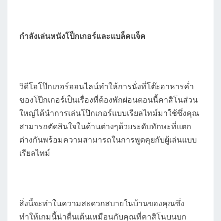
กำลังเล่นหนังโป็กเกอร์และแบล็คแจ็ค
วิดีโอโป๊กเกอร์ออนไลน์ทำให้การนั่งที่โต๊ะอาหารค่ำ
ของโป๊กเกอร์เป็นเรื่องที่ต้องพักผ่อนตอนนี้คาสิโนส่วน
ใหญ่ได้นำการเล่นโป๊กเกอร์แบบเรียลไทม์มาใช้ซึ่งคุณ
สามารถตัดสินใจในด้านต่างๆด้วยระดับทักษะที่แตก
ต่างกันพร้อมความสามารถในการพูดคุยกับผู้เล่นแบบ
เรียลไทม์
สิ่งนี้จะทำในความสะดวกสบายในบ้านของคุณซึ่ง
ทำให้เกมนี้น่าตื่นเต้นเหมือนกับคุณที่คาสิโนบนบก