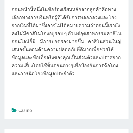
ก่อนหน้านี้หนึ่งในข้อร้องเรียนหลักจากลูกค้าคือทาง
เลือกทางการเงินหรือผู้ที่ได้รับการหลอกลวงและโกง
จากเงินที่ได้มาซึ่งอาจไม่ได้หมายความว่าตอนนี้เรายัง
คงไม่มีคาสิโนโกงอยู่รอบ ๆ ตัว แต่อุตสาหกรรมคาสิโน
ออนไลน์ก็มี มีการปกครองมากขึ้น คาสิโนส่วนใหญ่
เสนอขั้นตอนด้านความปลอดภัยที่ดีมากเพื่อช่วยให้
ข้อมูลและข้อเท็จจริงของคุณเป็นส่วนตัวและปราศจาก
ความเสี่ยงโดยใช้ขั้นตอนต่างๆเพื่อป้องกันการฉ้อโกง
และการฉ้อโกงข้อมูลประจำตัว
Casino
Post