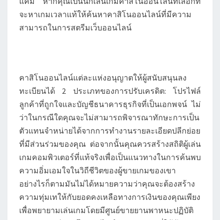
แคม หากคุณเป็นนักเล่นเกมคาสิโนออนไลน์ที่เลือกที่
จะหาเกมเวลาแท้ให้ค้นหาคาสิโนออนไลน์ที่มีความ
สามารถในการสตรีมเว็บออนไลน์
คาสิโนออนไลน์แต่ละแห่งอนุญาตให้ผู้สนับสนุนลง
ทะเบียนได้ 2 ประเภทของการปรับเครดิต: โปรไฟล์
ลูกค้าที่ถูกใจและบัญชีธนาคารธุรกิจที่เป็นเอกพจน์ ไม่
ว่าในกรณีใดคุณจะไม่สามารถพิจารณาทักษะการเป็น
ตัวแทนจำหน่ายได้จากการทำงานรายละเอียดปลีกย่อย
ที่มีส่วนร่วมของคุณ ต่อจากนั้นคุณควรสร้างสถิติผู้เล่น
เกมคอมพิวเตอร์ที่แท้จริงเพื่อเป็นแนวทางในการค้นพบ
ความอิ่มเอมใจในวิถีชีวิตของผู้ขายเกมของเขา
อย่างไรก็ตามมันไม่ได้หมายความว่าคุณจะต้องสร้าง
ความทุ่มเทให้กับยอดคงเหลือทางการเงินของคุณเพียง
เพื่อพยายามเล่นเกมโดยมีศูนย์ขายยานพาหนะปฏิบัติ