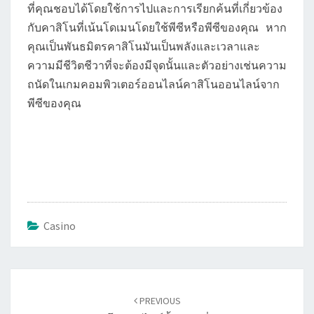
ที่คุณชอบได้โดยใช้การไปและการเรียกค้นที่เกี่ยวข้อง
กับคาสิโนที่เน้นโดเมนโดยใช้พีซีหรือพีซีของคุณ หาก
คุณเป็นพันธมิตรคาสิโนมันเป็นพลังและเวลาและ
ความมีชีวิตชีวาที่จะต้องมีจุดนั้นและตัวอย่างเช่นความ
ถนัดในเกมคอมพิวเตอร์ออนไลน์คาสิโนออนไลน์จาก
พีซีของคุณ
Casino
Post
navigation
PREVIOUS