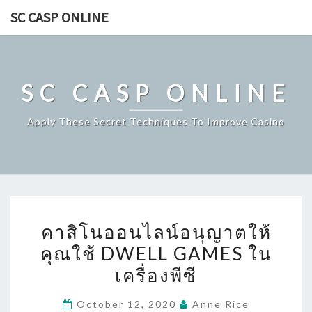
Skip
SC CASP ONLINE
to
content
SC CASP ONLINE
Apply These Secret Techniques To Improve Casino
คา
คาสิโนออนไลน์อนุญาตให้
สิ
คุณใช้ DWELL GAMES ใน
โน
เครื่องพีซี
ออนไลน์
อนุญาต
October 12, 2020
Anne Rice
ให้